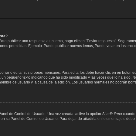
esta?
ara publicar una respuesta a un tema, haga clic en "Enviar respuesta". Segurament
iones permitidas. Ejemplo: Puede publicar nuevos temas, Puede votar en las encue
rrar o editar sus propios mensajes. Para editarlos debe hacer clic en en botón
ed
á un pequeño texto indicando que ha sido modificado y las veces que lo ha sido. N
su nombre de usuario y la causa de la edición. Los usuarios normales no podrán bo
Panel de Control de Usuario. Una vez creada, active la opción
Añadir firma
cuando 
a en su Panel de Control de Usuario. Para dejar de añadirla en los mensajes, debe