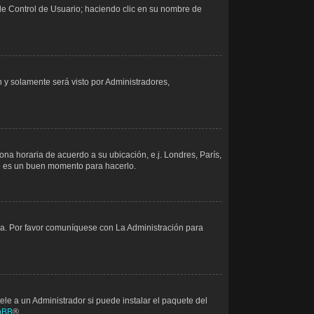
 de Control de Usuario; haciendo clic en su nombre de
ón y solamente será visto por Administradores,
zona horaria de acuerdo a su ubicación, e.j. Londres, París,
te es un buen momento para hacerlo.
nea. Por favor comuníquese con La Administración para
le a un Administrador si puede instalar el paquete del
pBB
®