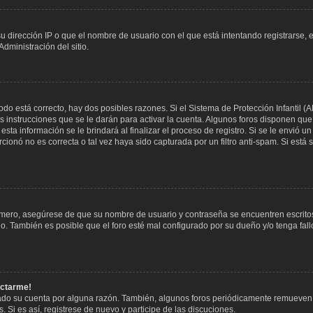
u dirección IP o que el nombre de usuario con el que está intentando registrarse, 
dministración del sitio.
odo está correcto, hay dos posibles razones. Si el Sistema de Protección Infantil (
 instrucciones que se le darán para activar la cuenta. Algunos foros disponen que
sta información se le brindará al finalizar el proceso de registro. Si se le envió un 
ionó no es correcta o tal vez haya sido capturada por un filtro anti-spam. Si está
rimero, asegúrese de que su nombre de usuario y contraseña se encuentren escrito
. También es posible que el foro esté mal configurado por su dueño y/o tenga fallo
ectarme!
rado su cuenta por alguna razón. También, algunos foros periódicamente remueven
 Si es así, registrese de nuevo y participe de las discuciones.