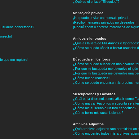
¿Qué es el enlace "El equipo"?
Mensajería privada
¡No puedo enviar un mensaje privado!
¡Recibo mensajes privados no deseados!
e usuarios conectados?
¡Recibí spam o correos maliciosos de alguie
correcto!
Amigos e Ignorados
¿Qué es la lista de Mis Amigos e Ignorados
¿Cómo se puede añadir o borrar usuarios de
Búsqueda en los foros
de que me registre!
¿Cómo se puede buscar en uno o varios fo
¿Por qué mi búsqueda me devuelve ningún 
¿Por qué mi búsqueda me devuelve una pág
¿Cómo busco usuarios?
¿Como se puede encontrar mis propios me
Suscripciones y Favoritos
¿Cuál es la diferencia entre añadir como Fa
¿Cómo marcar Favoritos o suscribirse a te
¿Cómo me suscribo a un foro específico?
¿Cómo borro mis suscripciones?
Archivos Adjuntos
¿Qué archivos adjuntos son permitidos en e
¿Cómo encuentro todos mis archivos adjun