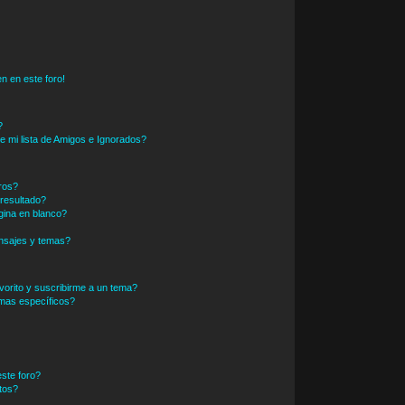
n en este foro!
?
 mi lista de Amigos e Ignorados?
ros?
resultado?
ina en blanco?
nsajes y temas?
vorito y suscribirme a un tema?
mas específicos?
ste foro?
tos?