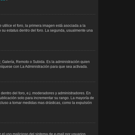
ilice el foro, la primera imagen está asociada a la
o su estatus dentro del foro. La segunda, usualmente una
r, Galería, Remoto o Subida. Es la administración quien
níquese con La Administración para que sea activada.
dentro del foro, e.j. moderadores y administradores. En
publicación solo para incrementar su rango. La mayoría de
incluso a tomar medidas mas drásticas, como la expulsión
ir el uso malicioso del sistema de e-mail por usuarios