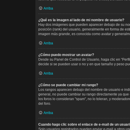
Arriba
¿Qué es la imagen al lado de mi nombre de usuario?
Hay dos imágenes que pueden aparecer debajo de su nombre
posición (rank) del usuario, generalmente en forma de est
imagen más grande, es conocida como avatar y generalme
Arriba
¿Cómo puedo mostrar un avatar?
Desde su Panel de Control de Usuario, haga clic en “Perfi
decide si se pueden usar o no y en que tamaño y peso pue
Arriba
¿Cómo se puede cambiar mi rango?
Los rangos aparecen debajo del nombre de usuario e indica
general, no puede cambiar su rango directamente ya que e
los foros lo consideran "spam", no lo toleran, y moderado
del foro.
Arriba
Cuando hago clic sobre el enlace de e-mail de un usuari
Solo usuarios registrados pueden enviar e-mail a otros usua