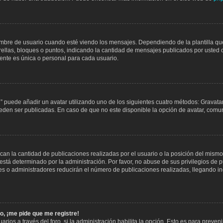
 de usuario cuando esté viendo los mensajes. Dependiendo de la plantilla que ut
rellas, bloques o puntos, indicando la cantidad de mensajes publicados por usted 
nte es única o personal para cada usuario.
l” puede añadir un avatar utilizando uno de los siguientes cuatro métodos: Gravata
den ser publicadas. En caso de que no este disponible la opción de avatar, comu
n la cantidad de publicaciones realizadas por el usuario o la posición del mismo 
stá determinado por la administración. Por favor, no abuse de sus privilegios de 
res o administradores reducirán el número de publicaciones realizadas, llegando 
o, ¡me pide que me registre!
rios a través del foro, si la administración habilita la opción. Esto es para preven