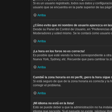
Si es un usuario registrado, todos sus datos y configurac
usuario que se encuentra en la parte superior de las págin
Arriba
¿Cómo evito que mi nombre de usuario aparezca en las
Desde su Panel de Control de Usuario, en "Preferencias d
Moderadores y usted mismo. Se le contará como usuario o
Arriba
¡La hora en los foros no es correcta!
Es posible que esté viendo la hora correspondiente a otra z
Nueva York, Sydney, etc. Recuerde que para cambiar la zo
Arriba
Cambié la zona horaria en mi perfil, ¡pero la hora sigue
Si está seguro de que de la zona horaria es correcta y la
corregir el problema.
Arriba
¡Mi idioma no está en la lista!
Esto se puede deber a que la administración no ha instala
idioma que necesita. Si el paquete no existe, siéntase li