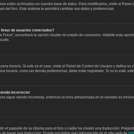
iones están archivados en nuestra base de datos. Para modificarlos, visite el Panel
as del foro. Este sistema le permitirá cambiar sus datos y preferencias.
 listas de usuarios conectados?
e Foros", encontrará la opción
Ocultar mi estado de conexións
. Habilite esta opci
culto.
ona horaria. Si este es el caso, visite el Panel de Control de Usuario y defina su 
na horaria, como las demás preferencias, debe estar registrado. Si no lo está, es
 siendo incorrecto!
 hora sigue siendo incorrecta, entonces la hora almacenada en el servidor es erró
do el paquete de su idioma para el foro o nadie ha creado una traducción. Pregúnte
bre de hacer una traducción. Puede encontrar más información en el sitio web de
ph