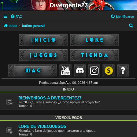
Divergente27
FAQ
Identificarse
B
Inicio
Índice general
u
s
c
a
r
Fecha actual Jue Ago 06, 2026 4:37 am
INICIO
BIENVENIDOS A DIVERGENTE27
INICIO ¿Quiénes somos? ¿Como apoyar al proyecto?
Temas:
6
VIDEOJUEGOS
LORE DE VIDEOJUEGOS
Historias y Lore de juegos que marcaron una época
Temas:
8