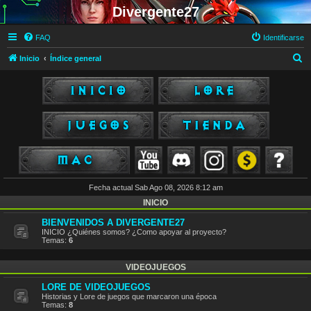
Divergente27
FAQ
Identificarse
B
Inicio
Índice general
u
s
c
a
r
Fecha actual Sab Ago 08, 2026 8:12 am
INICIO
BIENVENIDOS A DIVERGENTE27
INICIO ¿Quiénes somos? ¿Como apoyar al proyecto?
Temas:
6
VIDEOJUEGOS
LORE DE VIDEOJUEGOS
Historias y Lore de juegos que marcaron una época
Temas:
8