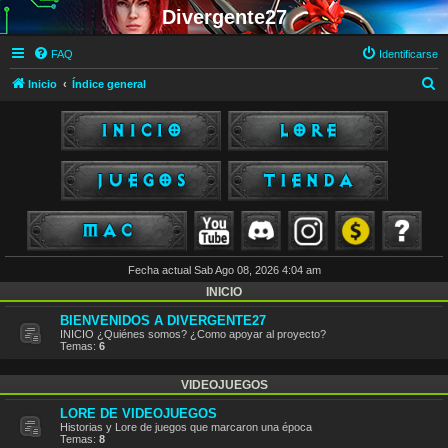
Divergente27
FAQ
Identificarse
B
Inicio
Índice general
u
s
c
a
r
Fecha actual Sab Ago 08, 2026 4:04 am
INICIO
BIENVENIDOS A DIVERGENTE27
INICIO ¿Quiénes somos? ¿Como apoyar al proyecto?
Temas:
6
VIDEOJUEGOS
LORE DE VIDEOJUEGOS
Historias y Lore de juegos que marcaron una época
Temas:
8