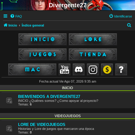
Divergente27
FAQ
Identificarse
B
Inicio
Índice general
u
s
c
a
r
Fecha actual Vie Ago 07, 2026 9:35 am
INICIO
BIENVENIDOS A DIVERGENTE27
INICIO ¿Quiénes somos? ¿Como apoyar al proyecto?
Temas:
6
VIDEOJUEGOS
LORE DE VIDEOJUEGOS
Historias y Lore de juegos que marcaron una época
Temas:
8