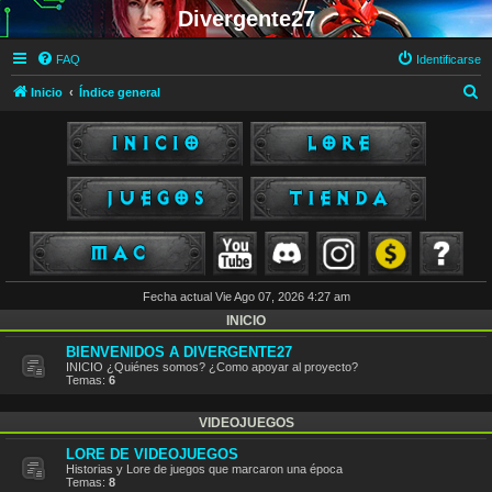
Divergente27
FAQ
Identificarse
B
Inicio
Índice general
u
s
c
a
r
Fecha actual Vie Ago 07, 2026 4:27 am
INICIO
BIENVENIDOS A DIVERGENTE27
INICIO ¿Quiénes somos? ¿Como apoyar al proyecto?
Temas:
6
VIDEOJUEGOS
LORE DE VIDEOJUEGOS
Historias y Lore de juegos que marcaron una época
Temas:
8