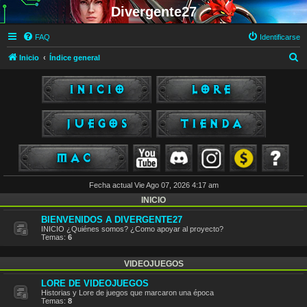
Divergente27
FAQ
Identificarse
B
Inicio
Índice general
u
s
c
a
r
Fecha actual Vie Ago 07, 2026 4:17 am
INICIO
BIENVENIDOS A DIVERGENTE27
INICIO ¿Quiénes somos? ¿Como apoyar al proyecto?
Temas:
6
VIDEOJUEGOS
LORE DE VIDEOJUEGOS
Historias y Lore de juegos que marcaron una época
Temas:
8