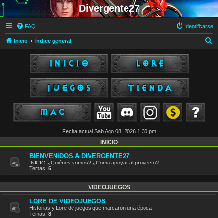
Divergente27
FAQ
Identificarse
B
Inicio
Índice general
u
s
c
a
r
Fecha actual Sab Ago 08, 2026 1:30 pm
INICIO
BIENVENIDOS A DIVERGENTE27
INICIO ¿Quiénes somos? ¿Como apoyar al proyecto?
Temas:
6
VIDEOJUEGOS
LORE DE VIDEOJUEGOS
Historias y Lore de juegos que marcaron una época
Temas:
8