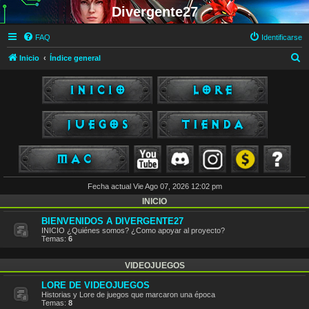
Divergente27
FAQ
Identificarse
B
Inicio
Índice general
u
s
c
a
r
Fecha actual Vie Ago 07, 2026 12:02 pm
INICIO
BIENVENIDOS A DIVERGENTE27
INICIO ¿Quiénes somos? ¿Como apoyar al proyecto?
Temas:
6
VIDEOJUEGOS
LORE DE VIDEOJUEGOS
Historias y Lore de juegos que marcaron una época
Temas:
8