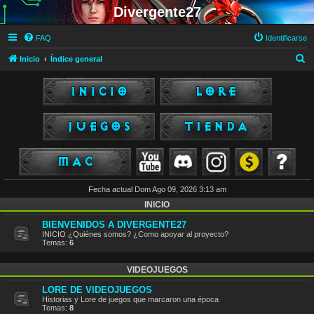
Divergente27
FAQ
Identificarse
B
Inicio
Índice general
u
s
c
a
r
Fecha actual Dom Ago 09, 2026 3:13 am
INICIO
BIENVENIDOS A DIVERGENTE27
INICIO ¿Quiénes somos? ¿Como apoyar al proyecto?
Temas:
6
VIDEOJUEGOS
LORE DE VIDEOJUEGOS
Historias y Lore de juegos que marcaron una época
Temas:
8