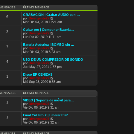
e
n
m
ú
s
o
l
MENSAJES
ÚLTIMO MENSAJE
a
m
t
j
e
i
GRABACIÓN | Grabar AUDIO con …
e
6
n
m
V
por
Divergente27
s
o
e
Mar Dic 03, 2019 11:21 am
a
m
r
j
e
ú
Guitar pro | Componer Bateria…
e
2
n
l
V
por
Divergente27
s
t
e
Lun Dic 02, 2019 11:11 am
a
i
r
j
m
ú
Batería Acústica | BOMBO sin …
e
7
o
l
V
por
Divergente27
m
t
e
Mar Dic 03, 2019 8:23 am
e
i
r
n
m
ú
USO DE UN COMPRESOR DE SONIDO
s
4
o
l
V
por
Divergente27
a
m
t
e
Jue May 27, 2021 1:57 pm
j
e
i
r
e
n
m
ú
Disco EP CENIZAS
s
1
o
l
V
por
Divergente27
a
m
t
e
Mié Sep 23, 2020 9:55 am
j
e
i
r
e
n
m
ú
s
o
l
MENSAJES
ÚLTIMO MENSAJE
a
m
t
j
e
i
VIDEO | Soporte de móvil para…
e
1
n
m
V
por
Divergente27
s
o
e
Vie Dic 06, 2019 9:31 am
a
m
r
j
e
ú
Final Cut Pro X | Liberar ESP…
e
1
n
l
V
por
Divergente27
s
t
e
Vie Dic 06, 2019 9:32 am
a
i
r
j
m
ú
e
o
l
MENSAJES
ÚLTIMO MENSAJE