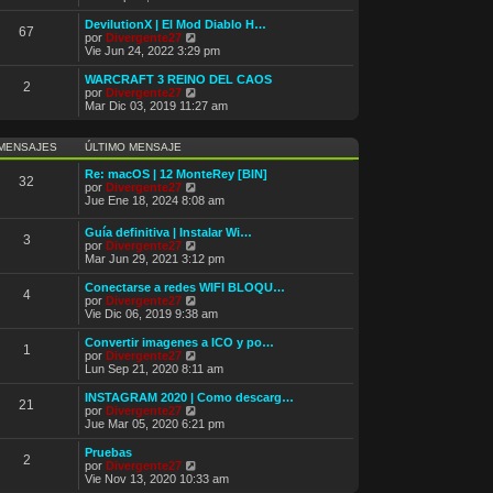
m
r
e
ú
DevilutionX | El Mod Diablo H…
67
n
l
V
por
Divergente27
s
t
e
Vie Jun 24, 2022 3:29 pm
a
i
r
j
m
ú
WARCRAFT 3 REINO DEL CAOS
e
2
o
l
V
por
Divergente27
m
t
e
Mar Dic 03, 2019 11:27 am
e
i
r
n
m
ú
s
o
l
MENSAJES
ÚLTIMO MENSAJE
a
m
t
j
e
i
Re: macOS | 12 MonteRey [BIN]
e
32
n
m
V
por
Divergente27
s
o
e
Jue Ene 18, 2024 8:08 am
a
m
r
j
e
ú
Guía definitiva | Instalar Wi…
e
n
3
l
V
por
Divergente27
s
t
e
Mar Jun 29, 2021 3:12 pm
a
i
r
j
m
ú
Conectarse a redes WIFI BLOQU…
e
o
4
l
V
por
Divergente27
m
t
e
Vie Dic 06, 2019 9:38 am
e
i
r
n
m
ú
Convertir imagenes a ICO y po…
s
1
o
l
V
por
Divergente27
a
m
t
e
Lun Sep 21, 2020 8:11 am
j
e
i
r
e
n
m
ú
INSTAGRAM 2020 | Como descarg…
s
21
o
l
V
por
Divergente27
a
m
t
e
Jue Mar 05, 2020 6:21 pm
j
e
i
r
e
n
m
ú
Pruebas
s
2
o
l
V
por
Divergente27
a
m
t
e
Vie Nov 13, 2020 10:33 am
j
e
i
r