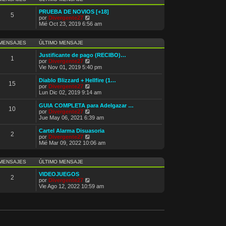
m
t
e
i
PRUEBA DE NOVIOS [+18]
5
n
m
V
por
Divergente27
s
o
e
Mié Oct 23, 2019 6:56 am
a
m
r
j
e
ú
e
n
l
MENSAJES
ÚLTIMO MENSAJE
s
t
a
i
Justificante de pago (RECIBO)…
1
j
m
V
por
Divergente27
e
o
e
Vie Nov 01, 2019 5:40 pm
m
r
e
ú
Diablo Blizzard + Hellfire (1…
15
n
l
V
por
Divergente27
s
t
e
Lun Dic 02, 2019 9:14 am
a
i
r
j
m
ú
GUIA COMPLETA para Adelgazar …
e
10
o
l
V
por
Divergente27
m
t
e
Jue May 06, 2021 6:39 am
e
i
r
n
m
ú
Cartel Alarma Disuasoria
s
2
o
l
V
por
Divergente27
a
m
t
e
Mié Mar 09, 2022 10:06 am
j
e
i
r
e
n
m
ú
s
o
l
MENSAJES
ÚLTIMO MENSAJE
a
m
t
j
e
i
VIDEOJUEGOS
e
2
n
m
V
por
Divergente27
s
o
e
Vie Ago 12, 2022 10:59 am
a
m
r
j
e
ú
e
n
l
s
t
a
i
j
m