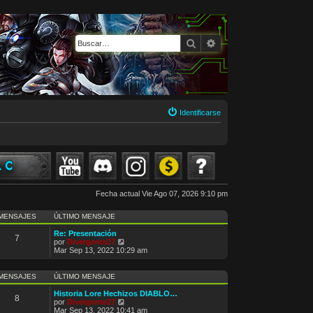
Buscar
Búsqueda avanzada
Identificarse
Fecha actual Vie Ago 07, 2026 9:10 pm
MENSAJES
ÚLTIMO MENSAJE
Re: Presentación
7
V
por
Divergente27
e
Mar Sep 13, 2022 10:29 am
r
ú
l
MENSAJES
ÚLTIMO MENSAJE
t
i
Historia Lore Hechizos DIABLO…
8
m
V
por
Divergente27
o
e
Mar Sep 13, 2022 10:41 am