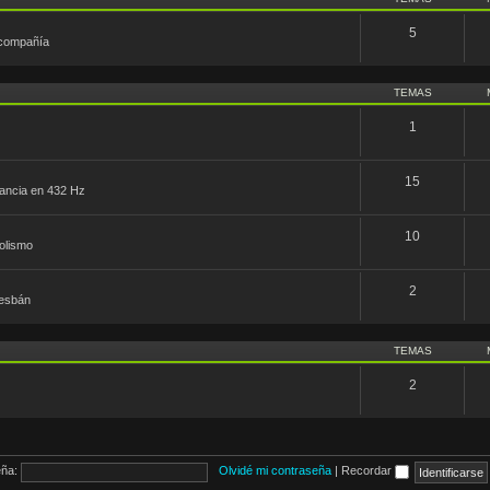
5
 compañía
TEMAS
1
15
nfancia en 432 Hz
10
olismo
2
desbán
TEMAS
2
ña:
Olvidé mi contraseña
|
Recordar