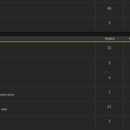
66
2
TEMAS
31
3
4
1
ntre otros
21
y más
2