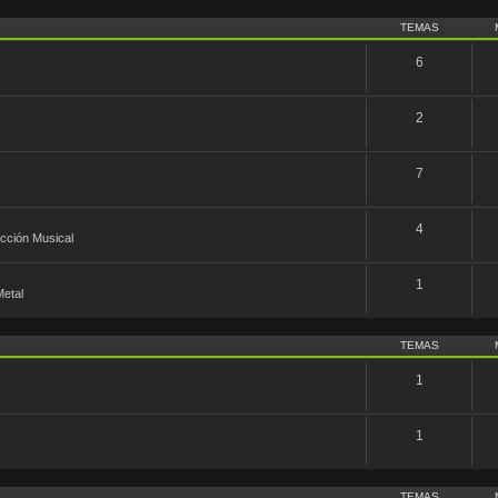
TEMAS
6
2
7
4
ucción Musical
1
etal
TEMAS
1
1
TEMAS