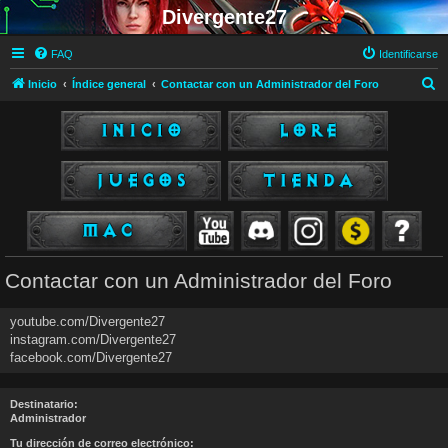
Divergente27
FAQ
Identificarse
B
Inicio
Índice general
Contactar con un Administrador del Foro
u
s
c
a
r
Contactar con un Administrador del Foro
youtube.com/Divergente27
instagram.com/Divergente27
facebook.com/Divergente27
Destinatario:
Administrador
Tu dirección de correo electrónico: