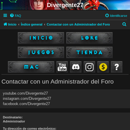
Divergente27
FAQ
Identificarse
B
Inicio
Índice general
Contactar con un Administrador del Foro
u
s
c
a
r
Contactar con un Administrador del Foro
youtube.com/Divergente27
instagram.com/Divergente27
facebook.com/Divergente27
Destinatario:
Administrador
Tu dirección de correo electrónico: