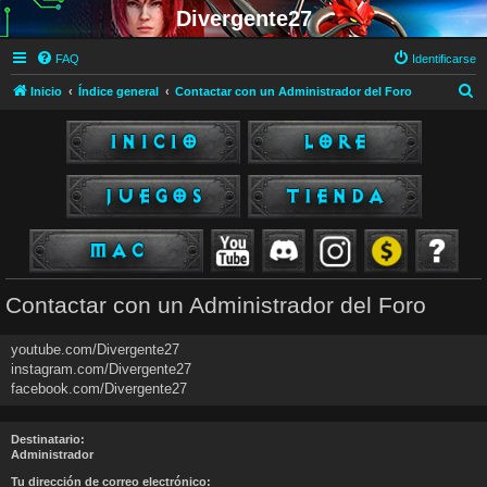
Divergente27
FAQ
Identificarse
B
Inicio
Índice general
Contactar con un Administrador del Foro
u
s
c
a
r
Contactar con un Administrador del Foro
youtube.com/Divergente27
instagram.com/Divergente27
facebook.com/Divergente27
Destinatario:
Administrador
Tu dirección de correo electrónico: