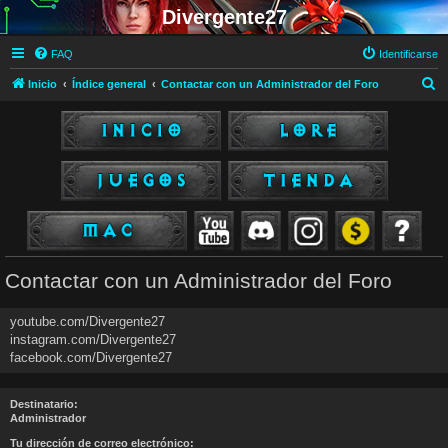
Divergente27
FAQ
Identificarse
B
Inicio
Índice general
Contactar con un Administrador del Foro
u
s
c
a
r
Contactar con un Administrador del Foro
youtube.com/Divergente27
instagram.com/Divergente27
facebook.com/Divergente27
Destinatario:
Administrador
Tu dirección de correo electrónico: