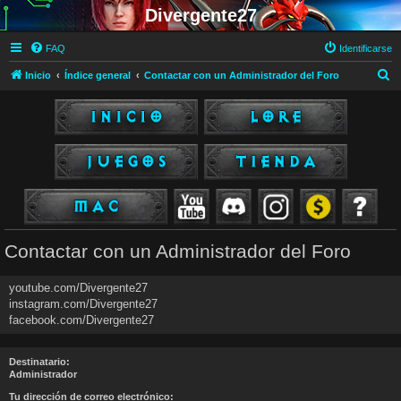
Divergente27
FAQ
Identificarse
B
Inicio
Índice general
Contactar con un Administrador del Foro
u
s
c
a
r
Contactar con un Administrador del Foro
youtube.com/Divergente27
instagram.com/Divergente27
facebook.com/Divergente27
Destinatario:
Administrador
Tu dirección de correo electrónico: