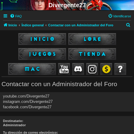
Divergente27
FAQ
Identificarse
B
Inicio
Índice general
Contactar con un Administrador del Foro
u
s
c
a
r
Contactar con un Administrador del Foro
youtube.com/Divergente27
instagram.com/Divergente27
facebook.com/Divergente27
Destinatario:
Administrador
Tu dirección de correo electrónico: