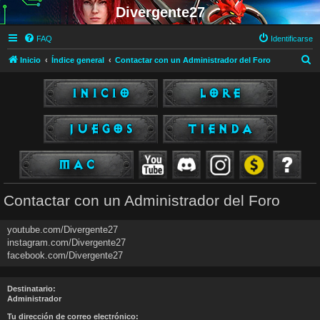
Divergente27
FAQ
Identificarse
B
Inicio
Índice general
Contactar con un Administrador del Foro
u
s
c
a
r
Contactar con un Administrador del Foro
youtube.com/Divergente27
instagram.com/Divergente27
facebook.com/Divergente27
Destinatario:
Administrador
Tu dirección de correo electrónico: