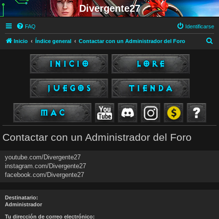
Divergente27
FAQ
Identificarse
B
Inicio
Índice general
Contactar con un Administrador del Foro
u
s
c
a
r
Contactar con un Administrador del Foro
youtube.com/Divergente27
instagram.com/Divergente27
facebook.com/Divergente27
Destinatario:
Administrador
Tu dirección de correo electrónico: