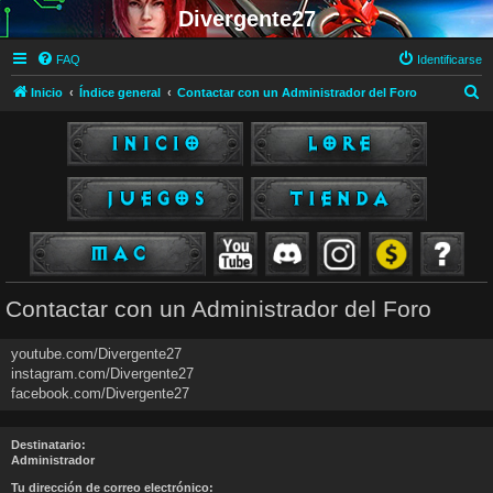
Divergente27
FAQ
Identificarse
B
Inicio
Índice general
Contactar con un Administrador del Foro
u
s
c
a
r
Contactar con un Administrador del Foro
youtube.com/Divergente27
instagram.com/Divergente27
facebook.com/Divergente27
Destinatario:
Administrador
Tu dirección de correo electrónico: