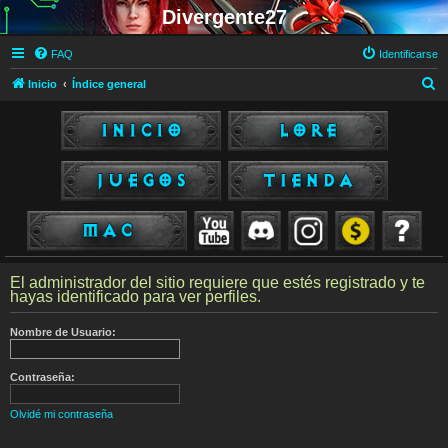
Divergente27
FAQ
Identificarse
B
Inicio
Índice general
u
s
c
a
r
El administrador del sitio requiere que estés registrado y te
hayas identificado para ver perfiles.
Nombre de Usuario:
Contraseña:
Olvidé mi contraseña