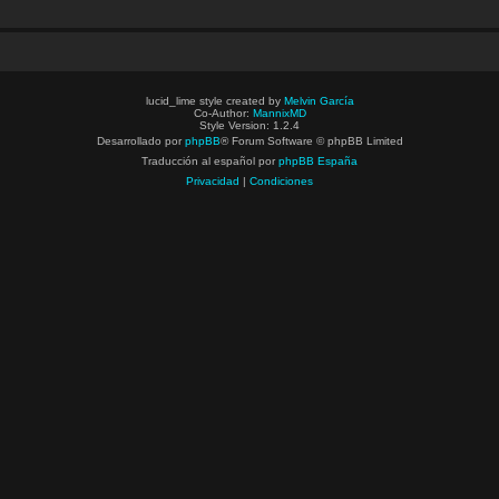
lucid_lime style created by
Melvin García
Co-Author:
MannixMD
Style Version: 1.2.4
Desarrollado por
phpBB
® Forum Software © phpBB Limited
Traducción al español por
phpBB España
Privacidad
|
Condiciones