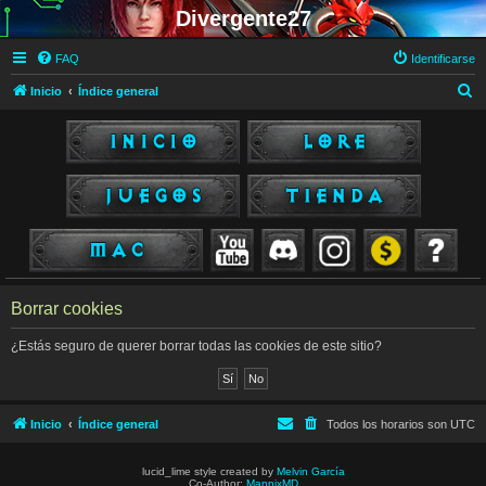
Divergente27
FAQ
Identificarse
B
Inicio
Índice general
u
s
c
a
r
Borrar cookies
¿Estás seguro de querer borrar todas las cookies de este sitio?
Inicio
Índice general
Todos los horarios son
UTC
lucid_lime style created by
Melvin García
Co-Author:
MannixMD