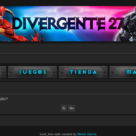
itio?
lucid_lime style created by
Melvin García