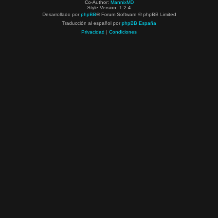
Co-Author:
MannixMD
Style Version: 1.2.4
Desarrollado por
phpBB
® Forum Software © phpBB Limited
Traducción al español por
phpBB España
Privacidad
|
Condiciones