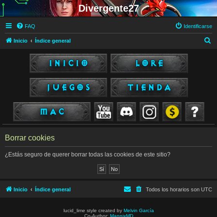
Divergente27
FAQ
Identificarse
B
Inicio
Índice general
u
s
c
a
r
Borrar cookies
¿Estás seguro de querer borrar todas las cookies de este sitio?
Inicio
Índice general
Todos los horarios son
UTC
lucid_lime style created by
Melvin García
Co-Author:
MannixMD