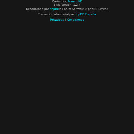
Co-Author:
MannixMD
Style Version: 1.2.4
Desarrollado por
phpBB
® Forum Software © phpBB Limited
Traducción al español por
phpBB España
Privacidad
|
Condiciones