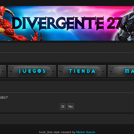
itio?
lucid_lime style created by
Melvin García