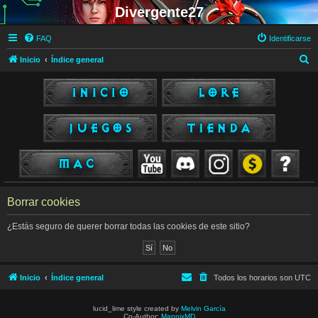
Divergente27
FAQ
Identificarse
B
Inicio
Índice general
u
s
c
a
r
Borrar cookies
¿Estás seguro de querer borrar todas las cookies de este sitio?
Inicio
Índice general
Todos los horarios son
UTC
lucid_lime style created by
Melvin García
Co-Author:
MannixMD