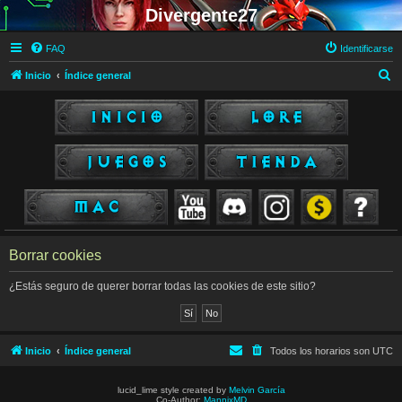
Divergente27
FAQ
Identificarse
B
Inicio
Índice general
u
s
c
a
r
Borrar cookies
¿Estás seguro de querer borrar todas las cookies de este sitio?
Inicio
Índice general
Todos los horarios son
UTC
lucid_lime style created by
Melvin García
Co-Author:
MannixMD