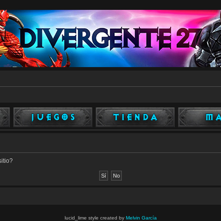
itio?
lucid_lime style created by
Melvin García