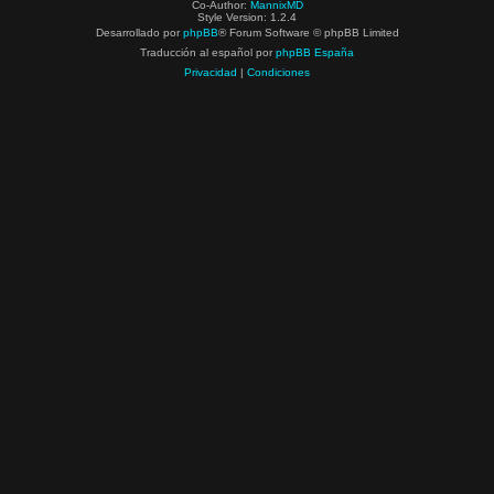
Co-Author:
MannixMD
Style Version: 1.2.4
Desarrollado por
phpBB
® Forum Software © phpBB Limited
Traducción al español por
phpBB España
Privacidad
|
Condiciones