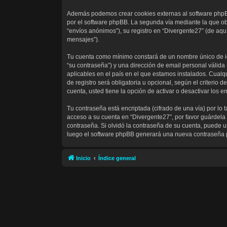
Además podemos crear cookies externas al software phpBB
por el software phpBB. La segunda vía mediante la que ob
“envíos anónimos”), su registro en “Divergente27” (de aqu
mensajes”).
Tu cuenta como mínimo constará de un nombre único de ide
“su contraseña”) y una dirección de email personal válida
aplicables en el país en el que estamos instalados. Cualq
de registro será obligatoria u opcional, según el criterio
cuenta, usted tiene la opción de activar o desactivar los
Tu contraseña está encriptada (cifrado de una vía) por l
acceso a su cuenta en “Divergente27”, por favor guárdela
contraseña. Si olvidó la contraseña de su cuenta, puede us
luego el software phpBB generará una nueva contraseña 
Inicio
Índice general