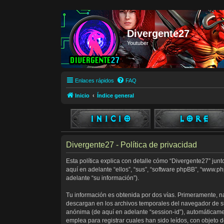
Divergente27
Youtuber
Enlaces rápidos
FAQ
Inicio
Índice general
Divergente27 - Política de privacidad
Esta política explica con detalle cómo “Divergente27” junt
aquí en adelante “ellos”, “sus”, “software phpBB”, “www.
adelante “su información”).
Tu información es obtenida por dos vías. Primeramente, n
descargan en los archivos temporales del navegador de su 
anónima (de aquí en adelante “session-id”), automáticam
emplea para registrar cuales han sido leídos, con objeto d