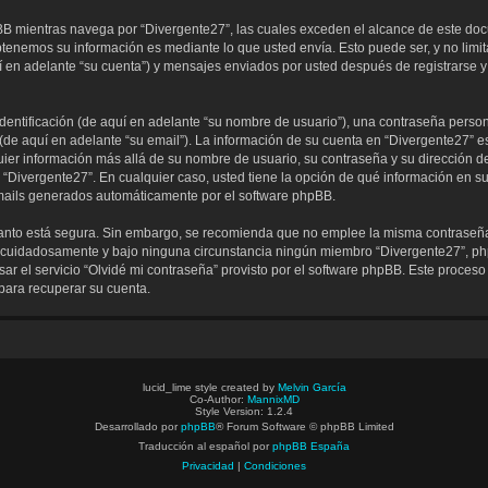
 mientras navega por “Divergente27”, las cuales exceden el alcance de este doc
tenemos su información es mediante lo que usted envía. Esto puede ser, y no lim
í en adelante “su cuenta”) y mensajes enviados por usted después de registrarse y
ntificación (de aquí en adelante “su nombre de usuario”), una contraseña persona
 (de aquí en adelante “su email”). La información de su cuenta en “Divergente27” es
uier información más allá de su nombre de usuario, su contraseña y su dirección d
 de “Divergente27”. En cualquier caso, usted tiene la opción de qué información en
 emails generados automáticamente por el software phpBB.
o tanto está segura. Sin embargo, se recomienda que no emplee la misma contraseña
 cuidadosamente y bajo ninguna circunstancia ningún miembro “Divergente27”, phpB
ar el servicio “Olvidé mi contraseña” provisto por el software phpBB. Este proceso 
para recuperar su cuenta.
lucid_lime style created by
Melvin García
Co-Author:
MannixMD
Style Version: 1.2.4
Desarrollado por
phpBB
® Forum Software © phpBB Limited
Traducción al español por
phpBB España
Privacidad
|
Condiciones