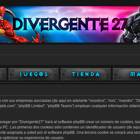
o con sus empresas asociadas (de aquí en adelante “nosotros”, “nos”, “nuestro”, “D
phpbb.com”, “phpBB Limited”, “phpBB Teams”) emplean cualquier información obteni
avegar por “Divergente27” hará al software phpBB crear un número de cookies, la
PC. Las primeras dos cookies sólo contienen un identificador de usuario (de aquí 
ente asignada a usted por el software phpBB. Una tercera cookie se creará una v
e optimizar su experiencia de usuario.