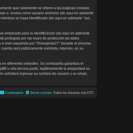
umento que solamente se refiere a las páginas creadas
itado a: envíos como usuario anónimo (de aquí en adelante
 mientras se haya identificado (de aquí en adelante “sus
l empleada para la identificación (de aquí en adelante
tá protegida por las leyes de protección de datos
e e-mail requerida por “Divergente27” durante el proceso
 su cuenta será públicamente exhibida. Además, en su
 en diferentes websites. Su contraseña garantiza el
B u otra tercera parte, legítimamente le preguntará su
le solicitará ingresar su nombre de usuario y su email,
Contáctanos
Borrar cookies
Todos los horarios son
UTC