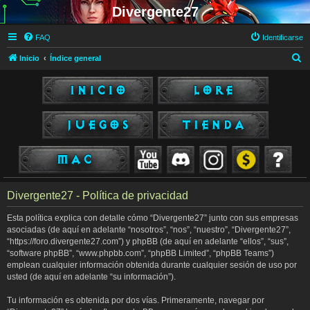
Divergente27
FAQ
Identificarse
B
Inicio
Índice general
u
s
c
a
r
Divergente27 - Política de privacidad
Esta política explica con detalle cómo “Divergente27” junto con sus empresas
asociadas (de aquí en adelante “nosotros”, “nos”, “nuestro”, “Divergente27”,
“https://foro.divergente27.com”) y phpBB (de aquí en adelante “ellos”, “sus”,
“software phpBB”, “www.phpbb.com”, “phpBB Limited”, “phpBB Teams”)
emplean cualquier información obtenida durante cualquier sesión de uso por
usted (de aquí en adelante “su información”).
Tu información es obtenida por dos vías. Primeramente, navegar por