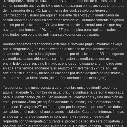
“Divergente27” hará al software phpBB crear un número de cookies, las cuales
son un pequeño archivo de texto que se descargan en los archivos temporales
del navegador de su PC. Las primeras dos cookies sólo contienen un
identificador de usuario (de aquí en adelante “user-id”) y un identificador de
sesión anónima (de aquí en adelante “session-id”), automáticamente asignada
a usted por el software phpBB. Una tercera cookie se creará una vez que haya
navegado por temas en “Divergente27” y se emplea para registrar cuales han
sido leídos, con objeto de optimizar su experiencia de usuario.
Además podemos crear cookies externas al software phpBB mientras navega
por “Divergente27”, las cuales exceden el alcance de este documento que
solamente se refiere a las páginas creadas por el software phpBB. La segunda
vía mediante la que obtenemos su información es mediante lo que usted
envía. Esto puede ser, y no limitado a: envíos como usuario anónimo (de aquí
en adelante “envíos anónimos”), su registro en “Divergente27” (de aquí en
adelante “su cuenta”) y mensajes enviados por usted después de registrarse y
mientras se haya identificado (de aquí en adelante “sus mensajes”).
Tu cuenta como mínimo constará de un nombre único de identificación (de
aquí en adelante “su nombre de usuario”), una contraseña personal empleada
para la identificación (de aquí en adelante “su contraseña”) y una dirección de
email personal válida (de aquí en adelante “su email”). La información de su
cuenta en “Divergente27” está protegida por las leyes de protección de datos
aplicables en el país en el que estamos instalados. Cualquier información más
allá de su nombre de usuario, su contraseña y su dirección de e-mail
requerida por “Divergente27” durante el proceso de registro será obligatoria u
opcional, según el criterio de “Divergente27”. En cualquier caso, usted tiene la