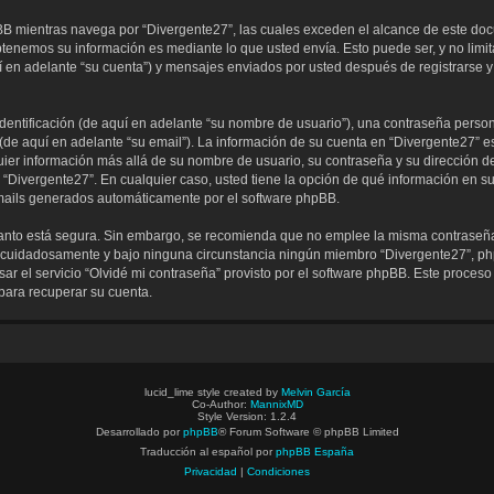
 mientras navega por “Divergente27”, las cuales exceden el alcance de este doc
tenemos su información es mediante lo que usted envía. Esto puede ser, y no lim
í en adelante “su cuenta”) y mensajes enviados por usted después de registrarse y
ntificación (de aquí en adelante “su nombre de usuario”), una contraseña persona
 (de aquí en adelante “su email”). La información de su cuenta en “Divergente27” es
uier información más allá de su nombre de usuario, su contraseña y su dirección d
 de “Divergente27”. En cualquier caso, usted tiene la opción de qué información en
 emails generados automáticamente por el software phpBB.
o tanto está segura. Sin embargo, se recomienda que no emplee la misma contraseña
 cuidadosamente y bajo ninguna circunstancia ningún miembro “Divergente27”, phpB
ar el servicio “Olvidé mi contraseña” provisto por el software phpBB. Este proceso 
para recuperar su cuenta.
lucid_lime style created by
Melvin García
Co-Author:
MannixMD
Style Version: 1.2.4
Desarrollado por
phpBB
® Forum Software © phpBB Limited
Traducción al español por
phpBB España
Privacidad
|
Condiciones