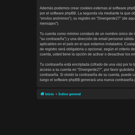
Además podemos crear cookies externas al software phpBB
por el software phpBB. La segunda vía mediante la que ob
“envíos anónimos”), su registro en “Divergente27” (de aqu
mensajes”).
Tu cuenta como mínimo constará de un nombre único de ide
“su contraseña”) y una dirección de email personal válida
aplicables en el país en el que estamos instalados. Cualq
de registro será obligatoria u opcional, según el criterio
cuenta, usted tiene la opción de activar o desactivar los
Tu contraseña está encriptada (cifrado de una vía) por l
acceso a su cuenta en “Divergente27”, por favor guárdela
contraseña. Si olvidó la contraseña de su cuenta, puede us
luego el software phpBB generará una nueva contraseña 
Inicio
Índice general