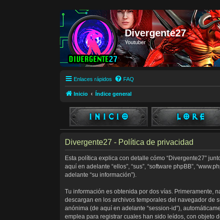
Divergente27
Youtuber
Enlaces rápidos
FAQ
Inicio
Índice general
Divergente27 - Política de privacidad
Esta política explica con detalle cómo “Divergente27” junt
aquí en adelante “ellos”, “sus”, “software phpBB”, “www.
adelante “su información”).
Tu información es obtenida por dos vías. Primeramente, n
descargan en los archivos temporales del navegador de su 
anónima (de aquí en adelante “session-id”), automáticam
emplea para registrar cuales han sido leídos, con objeto d