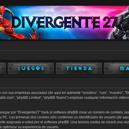
o con sus empresas asociadas (de aquí en adelante “nosotros”, “nos”, “nuestro”, “D
phpbb.com”, “phpBB Limited”, “phpBB Teams”) emplean cualquier información obteni
avegar por “Divergente27” hará al software phpBB crear un número de cookies, la
PC. Las primeras dos cookies sólo contienen un identificador de usuario (de aquí 
ente asignada a usted por el software phpBB. Una tercera cookie se creará una v
e optimizar su experiencia de usuario.