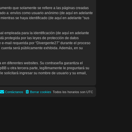
umento que solamente se refiere a las páginas creadas
itado a: envíos como usuario anónimo (de aquí en adelante
 mientras se haya identificado (de aquí en adelante “sus
l empleada para la identificación (de aquí en adelante
tá protegida por las leyes de protección de datos
e e-mail requerida por “Divergente27” durante el proceso
 su cuenta será públicamente exhibida. Además, en su
 en diferentes websites. Su contraseña garantiza el
B u otra tercera parte, legítimamente le preguntará su
le solicitará ingresar su nombre de usuario y su email,
Contáctanos
Borrar cookies
Todos los horarios son
UTC