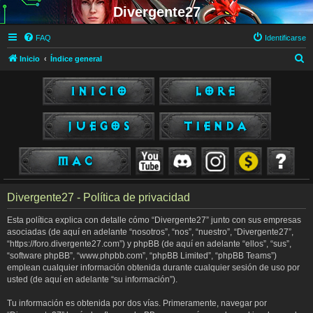
Divergente27
FAQ
Identificarse
B
Inicio
Índice general
u
s
c
a
r
Divergente27 - Política de privacidad
Esta política explica con detalle cómo “Divergente27” junto con sus empresas
asociadas (de aquí en adelante “nosotros”, “nos”, “nuestro”, “Divergente27”,
“https://foro.divergente27.com”) y phpBB (de aquí en adelante “ellos”, “sus”,
“software phpBB”, “www.phpbb.com”, “phpBB Limited”, “phpBB Teams”)
emplean cualquier información obtenida durante cualquier sesión de uso por
usted (de aquí en adelante “su información”).
Tu información es obtenida por dos vías. Primeramente, navegar por