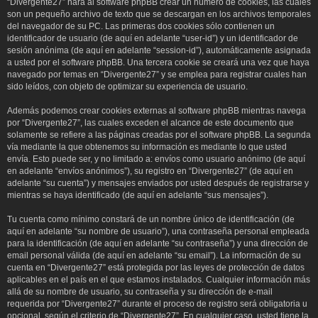
“Divergente27” hará al software phpBB crear un número de cookies, las cuales
son un pequeño archivo de texto que se descargan en los archivos temporales
del navegador de su PC. Las primeras dos cookies sólo contienen un
identificador de usuario (de aquí en adelante “user-id”) y un identificador de
sesión anónima (de aquí en adelante “session-id”), automáticamente asignada
a usted por el software phpBB. Una tercera cookie se creará una vez que haya
navegado por temas en “Divergente27” y se emplea para registrar cuales han
sido leídos, con objeto de optimizar su experiencia de usuario.
Además podemos crear cookies externas al software phpBB mientras navega
por “Divergente27”, las cuales exceden el alcance de este documento que
solamente se refiere a las páginas creadas por el software phpBB. La segunda
vía mediante la que obtenemos su información es mediante lo que usted
envía. Esto puede ser, y no limitado a: envíos como usuario anónimo (de aquí
en adelante “envíos anónimos”), su registro en “Divergente27” (de aquí en
adelante “su cuenta”) y mensajes enviados por usted después de registrarse y
mientras se haya identificado (de aquí en adelante “sus mensajes”).
Tu cuenta como mínimo constará de un nombre único de identificación (de
aquí en adelante “su nombre de usuario”), una contraseña personal empleada
para la identificación (de aquí en adelante “su contraseña”) y una dirección de
email personal válida (de aquí en adelante “su email”). La información de su
cuenta en “Divergente27” está protegida por las leyes de protección de datos
aplicables en el país en el que estamos instalados. Cualquier información más
allá de su nombre de usuario, su contraseña y su dirección de e-mail
requerida por “Divergente27” durante el proceso de registro será obligatoria u
opcional, según el criterio de “Divergente27”. En cualquier caso, usted tiene la