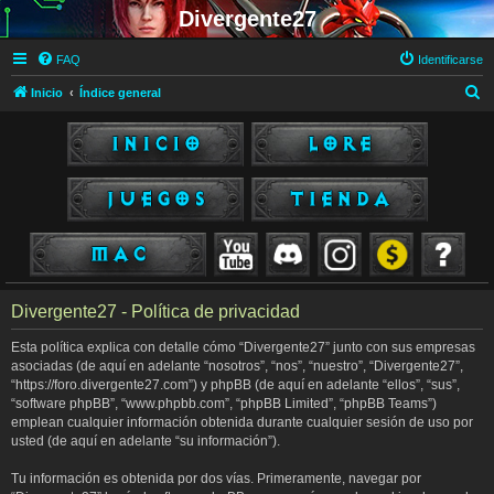
Divergente27
FAQ
Identificarse
B
Inicio
Índice general
u
s
c
a
r
Divergente27 - Política de privacidad
Esta política explica con detalle cómo “Divergente27” junto con sus empresas
asociadas (de aquí en adelante “nosotros”, “nos”, “nuestro”, “Divergente27”,
“https://foro.divergente27.com”) y phpBB (de aquí en adelante “ellos”, “sus”,
“software phpBB”, “www.phpbb.com”, “phpBB Limited”, “phpBB Teams”)
emplean cualquier información obtenida durante cualquier sesión de uso por
usted (de aquí en adelante “su información”).
Tu información es obtenida por dos vías. Primeramente, navegar por