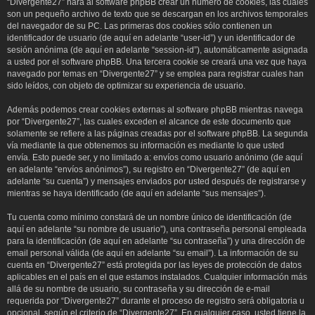
“Divergente27” hará al software phpBB crear un número de cookies, las cuales
son un pequeño archivo de texto que se descargan en los archivos temporales
del navegador de su PC. Las primeras dos cookies sólo contienen un
identificador de usuario (de aquí en adelante “user-id”) y un identificador de
sesión anónima (de aquí en adelante “session-id”), automáticamente asignada
a usted por el software phpBB. Una tercera cookie se creará una vez que haya
navegado por temas en “Divergente27” y se emplea para registrar cuales han
sido leídos, con objeto de optimizar su experiencia de usuario.
Además podemos crear cookies externas al software phpBB mientras navega
por “Divergente27”, las cuales exceden el alcance de este documento que
solamente se refiere a las páginas creadas por el software phpBB. La segunda
vía mediante la que obtenemos su información es mediante lo que usted
envía. Esto puede ser, y no limitado a: envíos como usuario anónimo (de aquí
en adelante “envíos anónimos”), su registro en “Divergente27” (de aquí en
adelante “su cuenta”) y mensajes enviados por usted después de registrarse y
mientras se haya identificado (de aquí en adelante “sus mensajes”).
Tu cuenta como mínimo constará de un nombre único de identificación (de
aquí en adelante “su nombre de usuario”), una contraseña personal empleada
para la identificación (de aquí en adelante “su contraseña”) y una dirección de
email personal válida (de aquí en adelante “su email”). La información de su
cuenta en “Divergente27” está protegida por las leyes de protección de datos
aplicables en el país en el que estamos instalados. Cualquier información más
allá de su nombre de usuario, su contraseña y su dirección de e-mail
requerida por “Divergente27” durante el proceso de registro será obligatoria u
opcional, según el criterio de “Divergente27”. En cualquier caso, usted tiene la