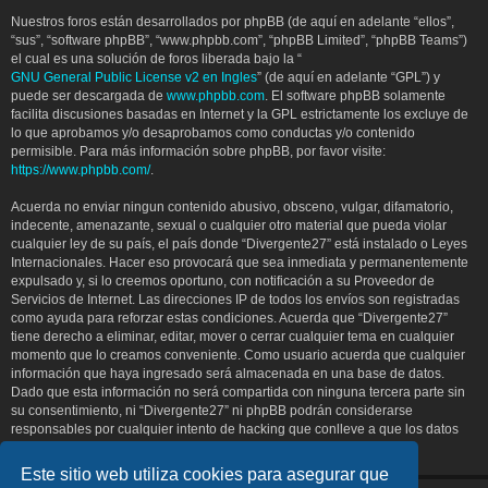
Nuestros foros están desarrollados por phpBB (de aquí en adelante “ellos”,
“sus”, “software phpBB”, “www.phpbb.com”, “phpBB Limited”, “phpBB Teams”)
el cual es una solución de foros liberada bajo la “
GNU General Public License v2 en Ingles
” (de aquí en adelante “GPL”) y
puede ser descargada de
www.phpbb.com
. El software phpBB solamente
facilita discusiones basadas en Internet y la GPL estrictamente los excluye de
lo que aprobamos y/o desaprobamos como conductas y/o contenido
permisible. Para más información sobre phpBB, por favor visite:
https://www.phpbb.com/
.
Acuerda no enviar ningun contenido abusivo, obsceno, vulgar, difamatorio,
indecente, amenazante, sexual o cualquier otro material que pueda violar
cualquier ley de su país, el país donde “Divergente27” está instalado o Leyes
Internacionales. Hacer eso provocará que sea inmediata y permanentemente
expulsado y, si lo creemos oportuno, con notificación a su Proveedor de
Servicios de Internet. Las direcciones IP de todos los envíos son registradas
como ayuda para reforzar estas condiciones. Acuerda que “Divergente27”
tiene derecho a eliminar, editar, mover o cerrar cualquier tema en cualquier
momento que lo creamos conveniente. Como usuario acuerda que cualquier
información que haya ingresado será almacenada en una base de datos.
Dado que esta información no será compartida con ninguna tercera parte sin
su consentimiento, ni “Divergente27” ni phpBB podrán considerarse
responsables por cualquier intento de hacking que conlleve a que los datos
sean comprometidos.
Este sitio web utiliza cookies para asegurar que