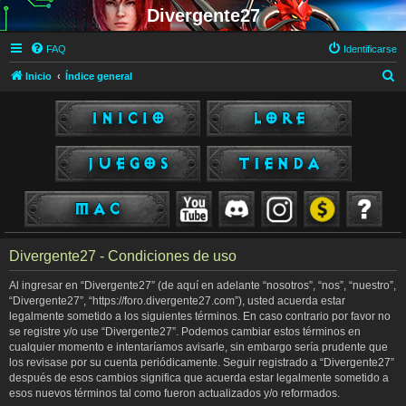
Divergente27
FAQ
Identificarse
B
Inicio
Índice general
u
s
c
a
r
Divergente27 - Condiciones de uso
Al ingresar en “Divergente27” (de aquí en adelante “nosotros”, “nos”, “nuestro”,
“Divergente27”, “https://foro.divergente27.com”), usted acuerda estar
legalmente sometido a los siguientes términos. En caso contrario por favor no
se registre y/o use “Divergente27”. Podemos cambiar estos términos en
cualquier momento e intentaríamos avisarle, sin embargo sería prudente que
los revisase por su cuenta periódicamente. Seguir registrado a “Divergente27”
después de esos cambios significa que acuerda estar legalmente sometido a
esos nuevos términos tal como fueron actualizados y/o reformados.