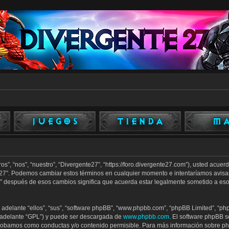
os”, “nos”, “nuestro”, “Divergente27”, “https://foro.divergente27.com”), usted acue
te27”. Podemos cambiar estos términos en cualquier momento e intentaríamos avisar
” después de esos cambios significa que acuerda estar legalmente sometido a eso
adelante “ellos”, “sus”, “software phpBB”, “www.phpbb.com”, “phpBB Limited”, “php
n adelante “GPL”) y puede ser descargada de
www.phpbb.com
. El software phpBB s
robamos como conductas y/o contenido permisible. Para más información sobre php