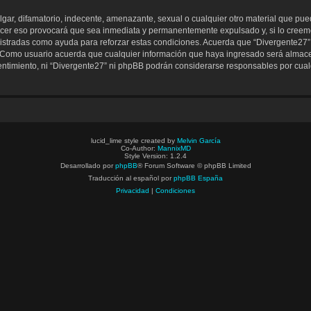
ar, difamatorio, indecente, amenazante, sexual o cualquier otro material que pueda
acer eso provocará que sea inmediata y permanentemente expulsado y, si lo creemo
gistradas como ayuda para reforzar estas condiciones. Acuerda que “Divergente27” t
Como usuario acuerda que cualquier información que haya ingresado será almac
entimiento, ni “Divergente27” ni phpBB podrán considerarse responsables por cualq
lucid_lime style created by
Melvin García
Co-Author:
MannixMD
Style Version: 1.2.4
Desarrollado por
phpBB
® Forum Software © phpBB Limited
Traducción al español por
phpBB España
Privacidad
|
Condiciones