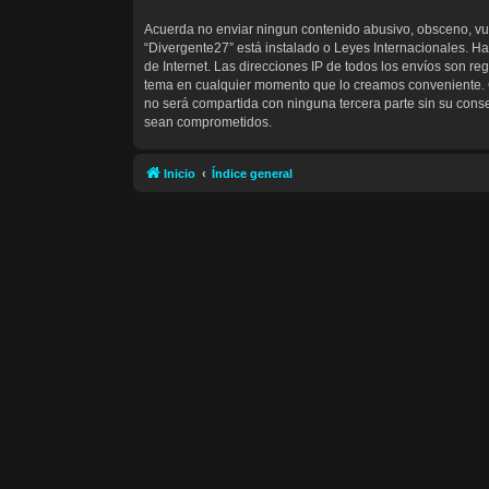
Acuerda no enviar ningun contenido abusivo, obsceno, vulg
“Divergente27” está instalado o Leyes Internacionales. H
de Internet. Las direcciones IP de todos los envíos son re
tema en cualquier momento que lo creamos conveniente. 
no será compartida con ninguna tercera parte sin su cons
sean comprometidos.
Inicio
Índice general