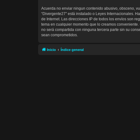
Acuerda no enviar ningun contenido abusivo, obsceno, vulg
“Divergente27” está instalado o Leyes Internacionales. H
de Internet. Las direcciones IP de todos los envíos son re
tema en cualquier momento que lo creamos conveniente. 
no será compartida con ninguna tercera parte sin su cons
sean comprometidos.
Inicio
Índice general