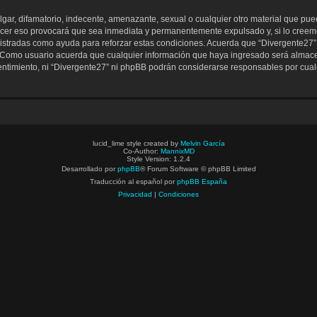
ar, difamatorio, indecente, amenazante, sexual o cualquier otro material que pueda
acer eso provocará que sea inmediata y permanentemente expulsado y, si lo creemo
gistradas como ayuda para reforzar estas condiciones. Acuerda que “Divergente27” t
Como usuario acuerda que cualquier información que haya ingresado será almac
entimiento, ni “Divergente27” ni phpBB podrán considerarse responsables por cualq
lucid_lime style created by
Melvin García
Co-Author:
MannixMD
Style Version: 1.2.4
Desarrollado por
phpBB
® Forum Software © phpBB Limited
Traducción al español por
phpBB España
Privacidad
|
Condiciones