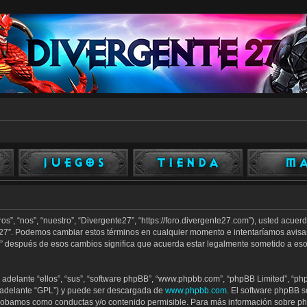
os”, “nos”, “nuestro”, “Divergente27”, “https://foro.divergente27.com”), usted acue
te27”. Podemos cambiar estos términos en cualquier momento e intentaríamos avisar
” después de esos cambios significa que acuerda estar legalmente sometido a eso
adelante “ellos”, “sus”, “software phpBB”, “www.phpbb.com”, “phpBB Limited”, “php
n adelante “GPL”) y puede ser descargada de
www.phpbb.com
. El software phpBB s
robamos como conductas y/o contenido permisible. Para más información sobre php