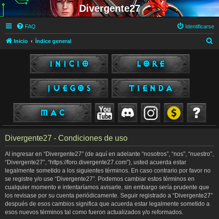
Divergente27
FAQ
Identificarse
B
Inicio
Índice general
u
s
c
a
r
Divergente27 - Condiciones de uso
Al ingresar en “Divergente27” (de aquí en adelante “nosotros”, “nos”, “nuestro”,
“Divergente27”, “https://foro.divergente27.com”), usted acuerda estar
legalmente sometido a los siguientes términos. En caso contrario por favor no
se registre y/o use “Divergente27”. Podemos cambiar estos términos en
cualquier momento e intentaríamos avisarle, sin embargo sería prudente que
los revisase por su cuenta periódicamente. Seguir registrado a “Divergente27”
después de esos cambios significa que acuerda estar legalmente sometido a
esos nuevos términos tal como fueron actualizados y/o reformados.