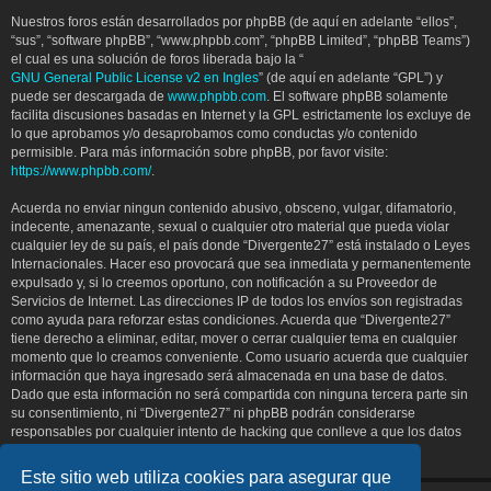
Nuestros foros están desarrollados por phpBB (de aquí en adelante “ellos”,
“sus”, “software phpBB”, “www.phpbb.com”, “phpBB Limited”, “phpBB Teams”)
el cual es una solución de foros liberada bajo la “
GNU General Public License v2 en Ingles
” (de aquí en adelante “GPL”) y
puede ser descargada de
www.phpbb.com
. El software phpBB solamente
facilita discusiones basadas en Internet y la GPL estrictamente los excluye de
lo que aprobamos y/o desaprobamos como conductas y/o contenido
permisible. Para más información sobre phpBB, por favor visite:
https://www.phpbb.com/
.
Acuerda no enviar ningun contenido abusivo, obsceno, vulgar, difamatorio,
indecente, amenazante, sexual o cualquier otro material que pueda violar
cualquier ley de su país, el país donde “Divergente27” está instalado o Leyes
Internacionales. Hacer eso provocará que sea inmediata y permanentemente
expulsado y, si lo creemos oportuno, con notificación a su Proveedor de
Servicios de Internet. Las direcciones IP de todos los envíos son registradas
como ayuda para reforzar estas condiciones. Acuerda que “Divergente27”
tiene derecho a eliminar, editar, mover o cerrar cualquier tema en cualquier
momento que lo creamos conveniente. Como usuario acuerda que cualquier
información que haya ingresado será almacenada en una base de datos.
Dado que esta información no será compartida con ninguna tercera parte sin
su consentimiento, ni “Divergente27” ni phpBB podrán considerarse
responsables por cualquier intento de hacking que conlleve a que los datos
sean comprometidos.
Este sitio web utiliza cookies para asegurar que