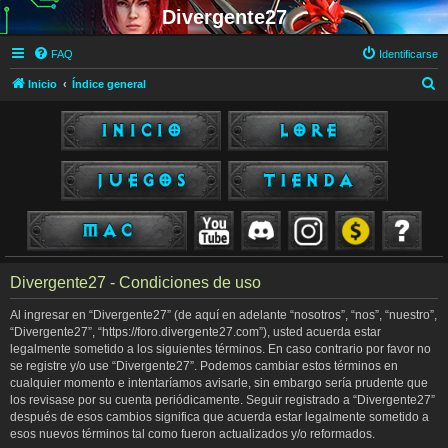
Divergente27
FAQ
Identificarse
B
Inicio
Índice general
u
s
c
a
r
Divergente27 - Condiciones de uso
Al ingresar en “Divergente27” (de aquí en adelante “nosotros”, “nos”, “nuestro”,
“Divergente27”, “https://foro.divergente27.com”), usted acuerda estar
legalmente sometido a los siguientes términos. En caso contrario por favor no
se registre y/o use “Divergente27”. Podemos cambiar estos términos en
cualquier momento e intentaríamos avisarle, sin embargo sería prudente que
los revisase por su cuenta periódicamente. Seguir registrado a “Divergente27”
después de esos cambios significa que acuerda estar legalmente sometido a
esos nuevos términos tal como fueron actualizados y/o reformados.