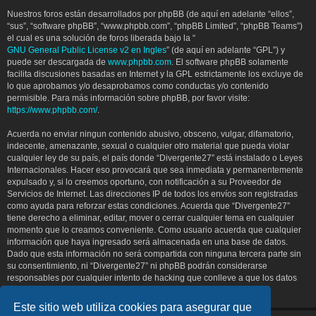
Nuestros foros están desarrollados por phpBB (de aquí en adelante “ellos”,
“sus”, “software phpBB”, “www.phpbb.com”, “phpBB Limited”, “phpBB Teams”)
el cual es una solución de foros liberada bajo la “
GNU General Public License v2 en Ingles
” (de aquí en adelante “GPL”) y
puede ser descargada de
www.phpbb.com
. El software phpBB solamente
facilita discusiones basadas en Internet y la GPL estrictamente los excluye de
lo que aprobamos y/o desaprobamos como conductas y/o contenido
permisible. Para más información sobre phpBB, por favor visite:
https://www.phpbb.com/
.
Acuerda no enviar ningun contenido abusivo, obsceno, vulgar, difamatorio,
indecente, amenazante, sexual o cualquier otro material que pueda violar
cualquier ley de su país, el país donde “Divergente27” está instalado o Leyes
Internacionales. Hacer eso provocará que sea inmediata y permanentemente
expulsado y, si lo creemos oportuno, con notificación a su Proveedor de
Servicios de Internet. Las direcciones IP de todos los envíos son registradas
como ayuda para reforzar estas condiciones. Acuerda que “Divergente27”
tiene derecho a eliminar, editar, mover o cerrar cualquier tema en cualquier
momento que lo creamos conveniente. Como usuario acuerda que cualquier
información que haya ingresado será almacenada en una base de datos.
Dado que esta información no será compartida con ninguna tercera parte sin
su consentimiento, ni “Divergente27” ni phpBB podrán considerarse
responsables por cualquier intento de hacking que conlleve a que los datos
sean comprometidos.
Este sitio web utiliza cookies para asegurar que