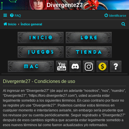
Divergente27
FAQ
Identificarse
B
Inicio
Índice general
u
s
c
a
r
Divergente27 - Condiciones de uso
Al ingresar en “Divergente27” (de aquí en adelante “nosotros”, “nos”, “nuestro”,
“Divergente27”, “https://foro.divergente27.com”), usted acuerda estar
legalmente sometido a los siguientes términos. En caso contrario por favor no
se registre y/o use “Divergente27”. Podemos cambiar estos términos en
cualquier momento e intentaríamos avisarle, sin embargo sería prudente que
los revisase por su cuenta periódicamente. Seguir registrado a “Divergente27”
después de esos cambios significa que acuerda estar legalmente sometido a
esos nuevos términos tal como fueron actualizados y/o reformados.