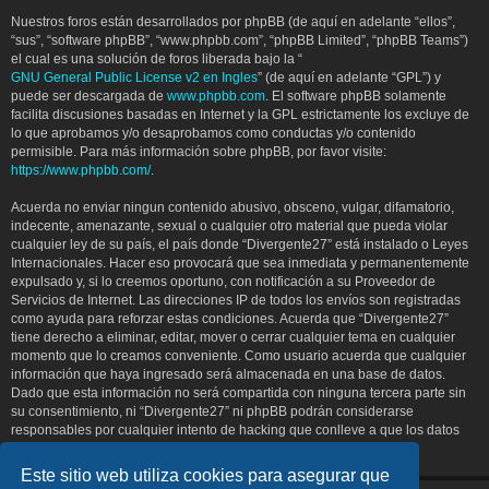
Nuestros foros están desarrollados por phpBB (de aquí en adelante “ellos”,
“sus”, “software phpBB”, “www.phpbb.com”, “phpBB Limited”, “phpBB Teams”)
el cual es una solución de foros liberada bajo la “
GNU General Public License v2 en Ingles
” (de aquí en adelante “GPL”) y
puede ser descargada de
www.phpbb.com
. El software phpBB solamente
facilita discusiones basadas en Internet y la GPL estrictamente los excluye de
lo que aprobamos y/o desaprobamos como conductas y/o contenido
permisible. Para más información sobre phpBB, por favor visite:
https://www.phpbb.com/
.
Acuerda no enviar ningun contenido abusivo, obsceno, vulgar, difamatorio,
indecente, amenazante, sexual o cualquier otro material que pueda violar
cualquier ley de su país, el país donde “Divergente27” está instalado o Leyes
Internacionales. Hacer eso provocará que sea inmediata y permanentemente
expulsado y, si lo creemos oportuno, con notificación a su Proveedor de
Servicios de Internet. Las direcciones IP de todos los envíos son registradas
como ayuda para reforzar estas condiciones. Acuerda que “Divergente27”
tiene derecho a eliminar, editar, mover o cerrar cualquier tema en cualquier
momento que lo creamos conveniente. Como usuario acuerda que cualquier
información que haya ingresado será almacenada en una base de datos.
Dado que esta información no será compartida con ninguna tercera parte sin
su consentimiento, ni “Divergente27” ni phpBB podrán considerarse
responsables por cualquier intento de hacking que conlleve a que los datos
sean comprometidos.
Este sitio web utiliza cookies para asegurar que