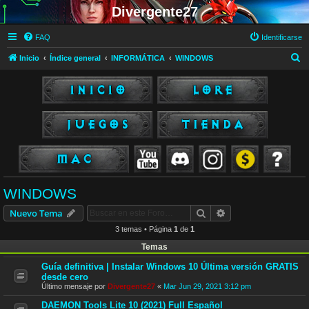
Divergente27
FAQ
Identificarse
B
Inicio
Índice general
INFORMÁTICA
WINDOWS
u
s
c
a
r
WINDOWS
Buscar
Búsqueda avanzad
Nuevo Tema
3 temas • Página
1
de
1
Temas
Guía definitiva | Instalar Windows 10 Última versión GRATIS
desde cero
Último mensaje por
Divergente27
«
Mar Jun 29, 2021 3:12 pm
DAEMON Tools Lite 10 (2021) Full Español