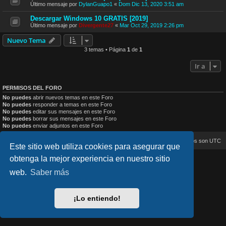
Último mensaje por
DylanGuapo1
«
Dom Dic 13, 2020 3:51 am
Descargar Windows 10 GRATIS [2019]
Último mensaje por
Divergente27
«
Mar Oct 29, 2019 2:26 pm
Nuevo Tema
3 temas • Página
1
de
1
Ir a
PERMISOS DEL FORO
No puedes
abrir nuevos temas en este Foro
No puedes
responder a temas en este Foro
No puedes
editar sus mensajes en este Foro
No puedes
borrar sus mensajes en este Foro
No puedes
enviar adjuntos en este Foro
Inicio
Índice general
Todos los horarios son
UTC
Este sitio web utiliza cookies para asegurar que
obtenga la mejor experiencia en nuestro sitio
lucid_lime style created by
Melvin García
Co-Author:
MannixMD
web.
Saber más
Style Version: 1.2.4
Desarrollado por
phpBB
® Forum Software © phpBB Limited
Traducción al español por
phpBB España
¡Lo entiendo!
Privacidad
|
Condiciones