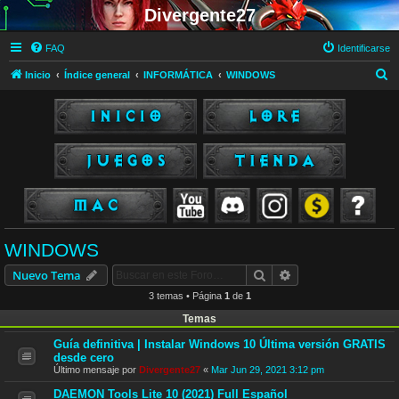
Divergente27
FAQ
Identificarse
B
Inicio
Índice general
INFORMÁTICA
WINDOWS
u
s
c
a
r
WINDOWS
Buscar
Búsqueda avanzad
Nuevo Tema
3 temas • Página
1
de
1
Temas
Guía definitiva | Instalar Windows 10 Última versión GRATIS
desde cero
Último mensaje por
Divergente27
«
Mar Jun 29, 2021 3:12 pm
DAEMON Tools Lite 10 (2021) Full Español