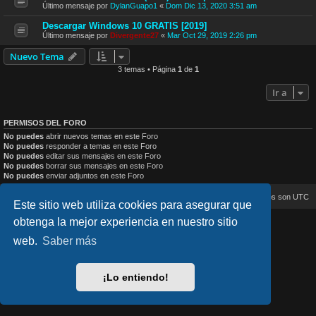
Último mensaje por
DylanGuapo1
«
Dom Dic 13, 2020 3:51 am
Descargar Windows 10 GRATIS [2019]
Último mensaje por
Divergente27
«
Mar Oct 29, 2019 2:26 pm
Nuevo Tema
3 temas • Página
1
de
1
Ir a
PERMISOS DEL FORO
No puedes
abrir nuevos temas en este Foro
No puedes
responder a temas en este Foro
No puedes
editar sus mensajes en este Foro
No puedes
borrar sus mensajes en este Foro
No puedes
enviar adjuntos en este Foro
Inicio
Índice general
Todos los horarios son
UTC
Este sitio web utiliza cookies para asegurar que
obtenga la mejor experiencia en nuestro sitio
lucid_lime style created by
Melvin García
Co-Author:
MannixMD
web.
Saber más
Style Version: 1.2.4
Desarrollado por
phpBB
® Forum Software © phpBB Limited
Traducción al español por
phpBB España
¡Lo entiendo!
Privacidad
|
Condiciones