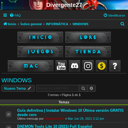
Divergente27
FAQ
Identificarse
B
Inicio
Índice general
INFORMÁTICA
WINDOWS
u
s
c
a
r
WINDOWS
Buscar
Búsqueda avanzad
Nuevo Tema
3 temas • Página
1
de
1
Temas
Guía definitiva | Instalar Windows 10 Última versión GRATIS
desde cero
Último mensaje por
Divergente27
«
Mar Jun 29, 2021 3:12 pm
DAEMON Tools Lite 10 (2021) Full Español