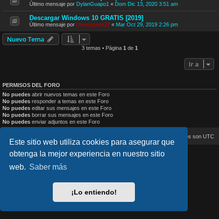
Último mensaje por
DylanGuapo1
«
Dom Dic 13, 2020 3:51 am
Descargar Windows 10 GRATIS [2019]
Último mensaje por
Divergente27
«
Mar Oct 29, 2019 2:26 pm
Nuevo Tema
3 temas • Página
1
de
1
Ir a
PERMISOS DEL FORO
No puedes
abrir nuevos temas en este Foro
No puedes
responder a temas en este Foro
No puedes
editar sus mensajes en este Foro
No puedes
borrar sus mensajes en este Foro
No puedes
enviar adjuntos en este Foro
Inicio
Índice general
Todos los horarios son
UTC
Este sitio web utiliza cookies para asegurar que
obtenga la mejor experiencia en nuestro sitio
lucid_lime style created by
Melvin García
Co-Author:
MannixMD
web.
Saber más
Style Version: 1.2.4
Desarrollado por
phpBB
® Forum Software © phpBB Limited
Traducción al español por
phpBB España
¡Lo entiendo!
Privacidad
|
Condiciones