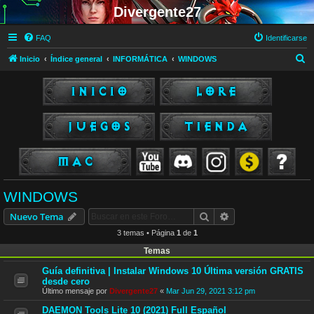
Divergente27
FAQ
Identificarse
B
Inicio
Índice general
INFORMÁTICA
WINDOWS
u
s
c
a
r
WINDOWS
Buscar
Búsqueda avanzad
Nuevo Tema
3 temas • Página
1
de
1
Temas
Guía definitiva | Instalar Windows 10 Última versión GRATIS
desde cero
Último mensaje por
Divergente27
«
Mar Jun 29, 2021 3:12 pm
DAEMON Tools Lite 10 (2021) Full Español