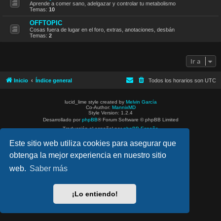
Aprende a comer sano, adelgazar y controlar tu metabolismo
Temas:
10
OFFTOPIC
Cosas fuera de lugar en el foro, extras, anotaciones, desbán
Temas:
2
Ir a
Inicio
Índice general
Todos los horarios son
UTC
lucid_lime style created by
Melvin García
Co-Author:
MannixMD
Style Version: 1.2.4
Desarrollado por
phpBB
® Forum Software © phpBB Limited
Traducción al español por
phpBB España
Privacidad
|
Condiciones
Este sitio web utiliza cookies para asegurar que
obtenga la mejor experiencia en nuestro sitio
web.
Saber más
¡Lo entiendo!