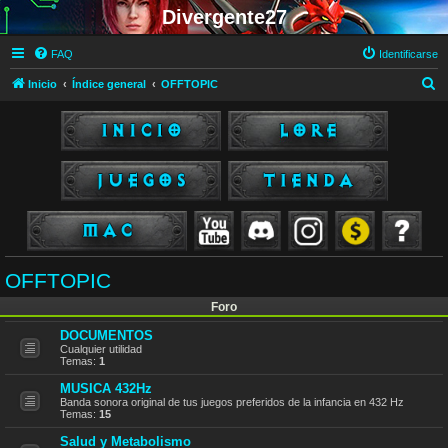
Divergente27
FAQ
Identificarse
B
Inicio
Índice general
OFFTOPIC
u
s
c
a
r
OFFTOPIC
Foro
DOCUMENTOS
Cualquier utilidad
Temas:
1
MUSICA 432Hz
Banda sonora original de tus juegos preferidos de la infancia en 432 Hz
Temas:
15
Salud y Metabolismo