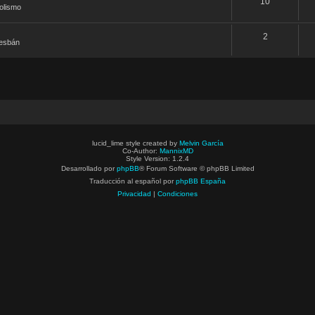
10
olismo
2
desbán
lucid_lime style created by
Melvin García
Co-Author:
MannixMD
Style Version: 1.2.4
Desarrollado por
phpBB
® Forum Software © phpBB Limited
Traducción al español por
phpBB España
Privacidad
|
Condiciones