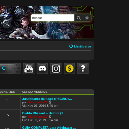
Buscar
Búsqueda avanzada
Identificarse
MENSAJES
ÚLTIMO MENSAJE
Justificante de pago (RECIBO)…
1
V
por
Divergente27
e
Vie Nov 01, 2019 5:40 pm
r
ú
Diablo Blizzard + Hellfire (1…
15
l
V
por
Divergente27
t
e
Lun Dic 02, 2019 9:14 am
i
r
m
ú
GUIA COMPLETA para Adelgazar …