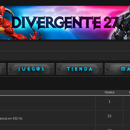
TEMAS
1
15
nfancia en 432 Hz