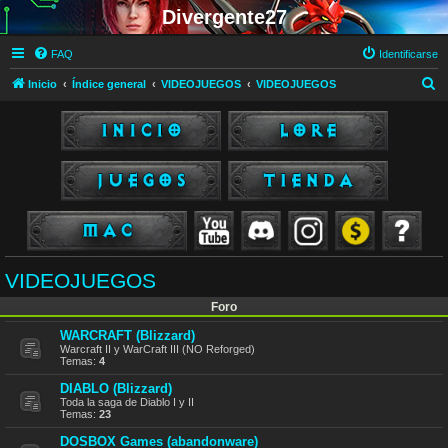
Divergente27
FAQ
Identificarse
B
Inicio
Índice general
VIDEOJUEGOS
VIDEOJUEGOS
u
s
c
a
r
VIDEOJUEGOS
Foro
WARCRAFT (Blizzard)
Warcraft II y WarCraft III (NO Reforged)
Temas:
4
DIABLO (Blizzard)
Toda la saga de Diablo I y II
Temas:
23
DOSBOX Games (abandonware)