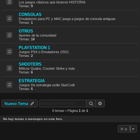
Los juegos clásicos que hicieron HISTORIA
Temas:
9
CONSOLAS
Emuladores para PC y MAC juega a juegos de consola antiguas
Temas:
1
OTROS
Aportes de la comunidad
Temas:
16
PLAYSTATION 1
Juegos PSX o Emuladores (ISO)
Temas:
2
SHOOTERS
Míticos Quake, Counter Strike y más
Temas:
6
ESTRATEGIA
Juegos De estrategia estilo StarCraft
Temas:
5
Buscar
Búsqueda avanzad
Nuevo Tema
0 temas • Página
1
de
1
No hay temas o mensajes en este foro.
Ir a