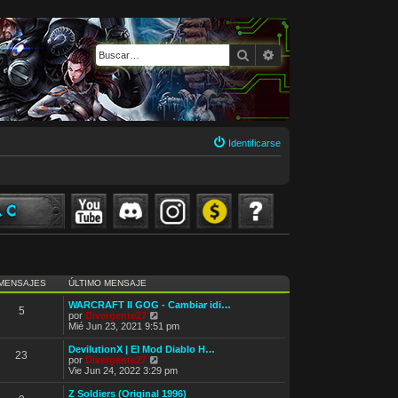
Buscar
Búsqueda avanzada
Identificarse
MENSAJES
ÚLTIMO MENSAJE
WARCRAFT II GOG - Cambiar idi…
5
V
por
Divergente27
e
Mié Jun 23, 2021 9:51 pm
r
ú
DevilutionX | El Mod Diablo H…
23
l
V
por
Divergente27
t
e
Vie Jun 24, 2022 3:29 pm
i
r
m
ú
Z Soldiers (Original 1996)