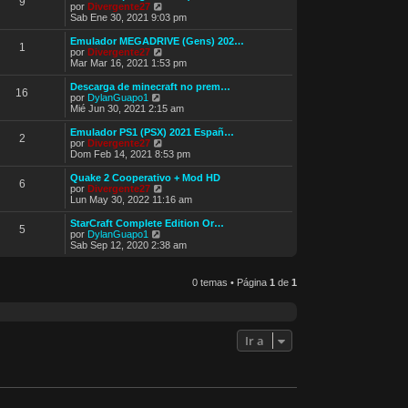
9
o
l
V
por
Divergente27
m
t
e
Sab Ene 30, 2021 9:03 pm
e
i
r
n
m
ú
Emulador MEGADRIVE (Gens) 202…
s
1
o
l
V
por
Divergente27
a
m
t
e
Mar Mar 16, 2021 1:53 pm
j
e
i
r
e
n
m
ú
Descarga de minecraft no prem…
s
16
o
l
V
por
DylanGuapo1
a
m
t
e
Mié Jun 30, 2021 2:15 am
j
e
i
r
e
n
m
ú
Emulador PS1 (PSX) 2021 Españ…
s
2
o
l
V
por
Divergente27
a
m
t
e
Dom Feb 14, 2021 8:53 pm
j
e
i
r
e
n
m
ú
Quake 2 Cooperativo + Mod HD
s
6
o
l
V
por
Divergente27
a
m
t
e
Lun May 30, 2022 11:16 am
j
e
i
r
e
n
m
ú
StarCraft Complete Edition Or…
s
5
o
l
V
por
DylanGuapo1
a
m
t
e
Sab Sep 12, 2020 2:38 am
j
e
i
r
e
n
m
ú
s
o
l
0 temas • Página
1
de
1
a
m
t
j
e
i
e
n
m
s
o
a
m
Ir a
j
e
e
n
s
a
j
e