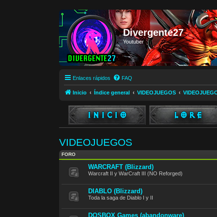
Divergente27
Youtuber
Enlaces rápidos
FAQ
Inicio
Índice general
VIDEOJUEGOS
VIDEOJUEG
VIDEOJUEGOS
FORO
WARCRAFT (Blizzard)
Warcraft II y WarCraft III (NO Reforged)
DIABLO (Blizzard)
Toda la saga de Diablo I y II
DOSBOX Games (abandonware)