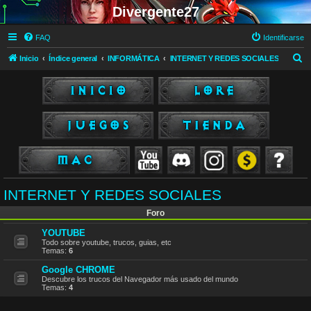
Divergente27
FAQ
Identificarse
B
Inicio
Índice general
INFORMÁTICA
INTERNET Y REDES SOCIALES
u
s
c
a
r
INTERNET Y REDES SOCIALES
Foro
YOUTUBE
Todo sobre youtube, trucos, guias, etc
Temas:
6
Google CHROME
Descubre los trucos del Navegador más usado del mundo
Temas:
4