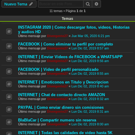
Buscar
Búsqueda avanzad
Nuevo Tema
11 temas • Página
1
de
1
Temas
INSTAGRAM 2020 | Como descargar fotos, videos, Historias
y audios HD
Último mensaje por
Divergente27
«
Jue Mar 05, 2020 6:21 pm
FACEBOOK | Como eliminar tu perfil por completo
Último mensaje por
Divergente27
«
Lun Dic 02, 2019 8:57 am
INTERNET | Enviar Videos de FACEBOOK a WHATSAPP
Último mensaje por
Divergente27
«
Lun Dic 02, 2019 8:56 am
FACEBOOK | Video de perfil personalizado
Último mensaje por
Divergente27
«
Lun Dic 02, 2019 8:55 am
INTERNET | Emoticonos en Titulo y Descripcion
Último mensaje por
Divergente27
«
Lun Dic 02, 2019 8:40 am
INTERNET | Chat de contacto directo AMAZON
Último mensaje por
Divergente27
«
Lun Dic 02, 2019 8:32 am
PAYPAL | Como enviar dinero sin comisiones
Último mensaje por
Divergente27
«
Lun Dic 02, 2019 8:31 am
BlaBlaCar | Compartir numero sin reserva
Último mensaje por
Divergente27
«
Lun Dic 02, 2019 8:00 am
INTERNET | Todas las calidades de video hasta 5K