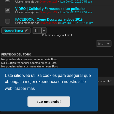
Último mensaje por
Divergente27
«
Lun Dic 02, 2019 7:57 am
VIDEO | Calidad y Formatos de las películas
Último mensaje por
Divergente27
«
Lun Dic 02, 2019 7:54 am
FACEBOOK | Como Descargar vídeos 2019
Último mensaje por
Divergente27
«
Dom Dic 01, 2019 7:14 pm
Nuevo Tema
11 temas • Página
1
de
1
Ir a
PERMISOS DEL FORO
No puedes
abrir nuevos temas en este Foro
No puedes
responder a temas en este Foro
No puedes
editar sus mensajes en este Foro
No puedes
borrar sus mensajes en este Foro
No puedes
enviar adjuntos en este Foro
Este sitio web utiliza cookies para asegurar que
obtenga la mejor experiencia en nuestro sitio
Inicio
Índice general
Todos los horarios son
UTC
web.
Saber más
lucid_lime style created by
Melvin García
Co-Author:
MannixMD
Style Version: 1.2.4
¡Lo entiendo!
Desarrollado por
phpBB
® Forum Software © phpBB Limited
Traducción al español por
phpBB España
Privacidad
|
Condiciones