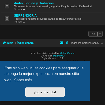
Audio, Sonido y Grabación
Todo relacionado con el sonido, la grabación y la producción Musical
Temas:
4
SERPENGORIA
Todo sobre nuestro proyecto banda de Heavy Power Metal
Temas:
1
Ir a
Inicio
Índice general
Todos los horarios son
UTC
lucid_lime style created by
Melvin García
Co-Author:
MannixMD
Style Version: 1.2.4
Desarrollado por
phpBB
® Forum Software © phpBB Limited
Traducción al español por
phpBB España
Este sitio web utiliza cookies para asegurar que
Privacidad
|
Condiciones
obtenga la mejor experiencia en nuestro sitio
web.
Saber más
¡Lo entiendo!