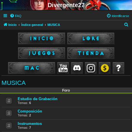
Divergente27
FAQ
Identificarse
B
Inicio
Índice general
MUSICA
u
s
c
a
r
MUSICA
Foro
Estudio de Grabación
Temas:
6
Composición
Temas:
2
Instrumentos
Temas:
7